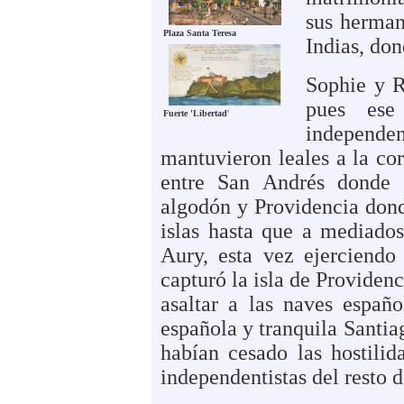
sus herman
Plaza Santa Teresa
Indias, don
Sophie y R
pues ese
Fuerte 'Libertad
'
independe
mantuvieron leales a la co
entre San Andrés donde R
algodón y Providencia dond
islas hasta que a mediados
Aury, esta vez ejerciendo 
capturó la isla de Providen
asaltar a las naves españ
española y tranquila Santi
habían cesado las hostilid
independentistas del resto 