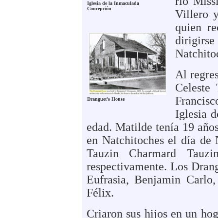
río Miss
Iglesia de la Inmaculada
Concepción
Villero 
quien re
dirigir
Natchitoc
Al regre
Celeste 
Francisc
Dranguet's House
Iglesia 
edad.
Matilde tenía 19 año
en Natchitoches el día de 
Tauzin Charmard Tauzi
respectivamente. Los Drang
Eufrasia, Benjamin Carlo,
Félix.
C
riaron sus hijos en un ho