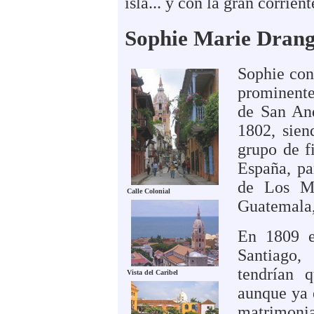
isla... y con la gran corrie
Sophie Marie Drang
Sophie con
prominente
de San And
1802, sien
grupo de f
España, pa
de Los Mo
Calle Colonial
Guatemala,
En 1809 e
Santiago,
tendrían 
Vista del Caribel
aunque ya 
matrimonia