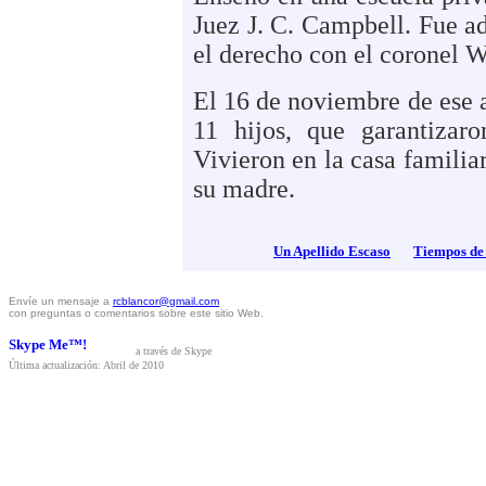
Juez J. C. Campbell. Fue a
el derecho con el coronel 
El 16 de noviembre de ese 
11 hijos, que garantizar
Vivieron en la casa familiar
su madre.
Un Apellido Escaso
Tiempos de
Envíe un mensaje a
rcblancor@
gmail.com
con preguntas o comentarios sobre este sitio Web.
a través de Skype
Última actualización: Abril de 2010